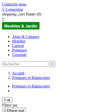
Contactez-nous

Connexion
shopping_cart
Panier
(0)

Abris & Cabanes
Mobilier
Carport
Portiques
Grossiste

Accueil
Portiques et Balancoires
Portiques et Balancoires

ok
Filtrer par

Effacer tout